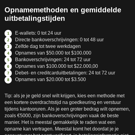
Opnamemethoden en gemiddelde
uitbetalingstijden
E-wallets: 0 tot 24 uur
Directe bankoverschrijvingen: 0 tot 48 uur
Zelfde dag tot twee werkdagen
Opnames van $50.000 tot $100.000
Bankoverschrijvingen: 24 tot 72 uur
Opnames van $100.000 tot $22.000,00
Debet- en creditcarduitbetalingen: 24 tot 72 uur
Opnames van $20.000 tot $3.500
Tip: als je je geld snel wilt krijgen, kies een methode met
een kortere overdrachtstijd na goedkeuring en verstuur
tijdens kantooruren. Als je een groter bedrag wilt opnemen,
zoals €5000, zijn bankoverschrijvingen vaak de beste
manier. Het is meestal gemakkelijk te raden wat een
opname kan vertragen. Meestal komt het doordat je je