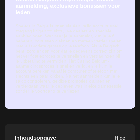
aanmelding, exclusieve bonussen voor
leden
Spelers in België kunnen via één veilig account snel
toegang krijgen tot slots, live dealers en speciale
aanbiedingen. Wanneer je je aanmeldt, kun je je €
beheren, bonussen claimen en meteen verder spelen
met je favoriete games op je telefoon. Als je Belgisch
bent, zorg er dan voor dat je gegevens correct zijn om
het verificatieproces te versnellen en vertragingen bij
je uitbetaling te vermijden. Het Casino Belgium-
aanmeldingsproces is snel en veilig, en je kunt je
account bereiken vanaf je computer of telefoon met
slechts een paar klikken. Na het aanmelden kun je je
saldo controleren, geldige promoties claimen en
verdergaan waar je gebleven was in elke gamesessie
zonder je voortgang te verliezen.
Inhoudsopgave
Hide