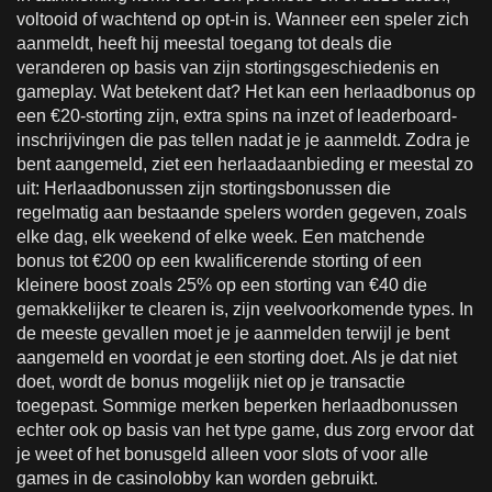
voltooid of wachtend op opt-in is. Wanneer een speler zich
aanmeldt, heeft hij meestal toegang tot deals die
veranderen op basis van zijn stortingsgeschiedenis en
gameplay. Wat betekent dat? Het kan een herlaadbonus op
een €20-storting zijn, extra spins na inzet of leaderboard-
inschrijvingen die pas tellen nadat je je aanmeldt. Zodra je
bent aangemeld, ziet een herlaadaanbieding er meestal zo
uit: Herlaadbonussen zijn stortingsbonussen die
regelmatig aan bestaande spelers worden gegeven, zoals
elke dag, elk weekend of elke week. Een matchende
bonus tot €200 op een kwalificerende storting of een
kleinere boost zoals 25% op een storting van €40 die
gemakkelijker te clearen is, zijn veelvoorkomende types. In
de meeste gevallen moet je je aanmelden terwijl je bent
aangemeld en voordat je een storting doet. Als je dat niet
doet, wordt de bonus mogelijk niet op je transactie
toegepast. Sommige merken beperken herlaadbonussen
echter ook op basis van het type game, dus zorg ervoor dat
je weet of het bonusgeld alleen voor slots of voor alle
games in de casinolobby kan worden gebruikt.