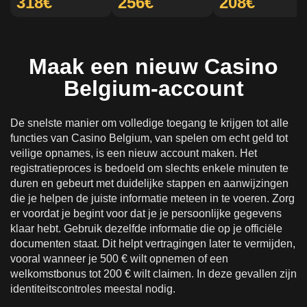
318€
256€
208€
Maak een nieuw Casino
Belgium-account
De snelste manier om volledige toegang te krijgen tot alle
functies van Casino Belgium, van spelen om echt geld tot
veilige opnames, is een nieuw account maken. Het
registratieproces is bedoeld om slechts enkele minuten te
duren en gebeurt met duidelijke stappen en aanwijzingen
die je helpen de juiste informatie meteen in te voeren. Zorg
er voordat je begint voor dat je je persoonlijke gegevens
klaar hebt. Gebruik dezelfde informatie die op je officiële
documenten staat. Dit helpt vertragingen later te vermijden,
vooral wanneer je 500 € wilt opnemen of een
welkomstbonus tot 200 € wilt claimen. In deze gevallen zijn
identiteitscontroles meestal nodig.