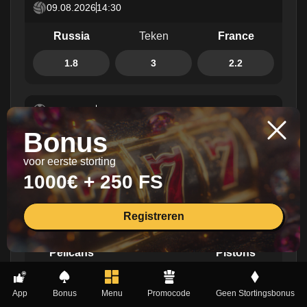
09.08.2026
14:30
Russia
Teken
France
1.8
3
2.2
09.08.2026
18:40
Bonus
Sevilla
Teken
Real Sociedad
voor eerste storting
2.05
3.25
3.1
1000€ + 250 FS
09.08.2026
22:40
Registreren
New Orleans
Teken
Detroit
Pelicans
Pistons
1.9
3.1
2.1
App
Bonus
Menu
Promocode
Geen Stortingsbonus