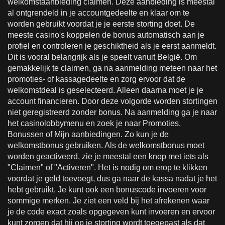
welkomstaanbieding claimen. Deze aanbieding is meestal
al ontgrendeld in je accountgedeelte en klaar om te
worden gebruikt voordat je je eerste storting doet. De
meeste casino's koppelen de bonus automatisch aan je
profiel en controleren je geschiktheid als je eerst aanmeldt.
Dit is vooral belangrijk als je speelt vanuit België. Om
gemakkelijk te claimen, ga na aanmelding meteen naar het
promoties- of kassagedeelte en zorg ervoor dat de
welkomstdeal is geselecteerd. Alleen daarna moet je je
account financieren. Door deze volgorde worden stortingen
niet geregistreerd zonder bonus. Na aanmelding ga je naar
het casinolobbymenu en zoek je naar Promoties,
Bonussen of Mijn aanbiedingen. Zo kun je de
welkomstbonus gebruiken. Als de welkomstbonus moet
worden geactiveerd, zie je meestal een knop met iets als
"Claimen" of "Activeren". Het is nodig om erop te klikken
voordat je geld toevoegt, dus ga naar de kassa nadat je het
hebt gebruikt. Je kunt ook een bonuscode invoeren voor
sommige merken. Je ziet een veld bij het afrekenen waar
je de code exact zoals opgegeven kunt invoeren en ervoor
kunt zorgen dat hij op je storting wordt toegepast als dat