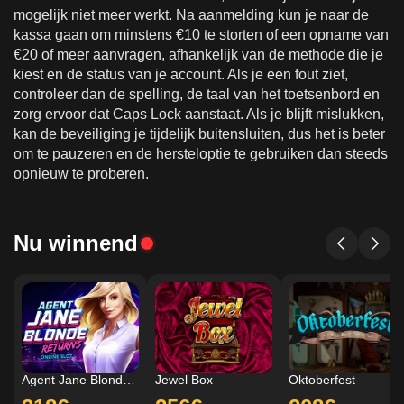
mogelijk niet meer werkt. Na aanmelding kun je naar de
kassa gaan om minstens €10 te storten of een opname van
€20 of meer aanvragen, afhankelijk van de methode die je
kiest en de status van je account. Als je een fout ziet,
controleer dan de spelling, de taal van het toetsenbord en
zorg ervoor dat Caps Lock aanstaat. Als je blijft mislukken,
kan de beveiliging je tijdelijk buitensluiten, dus het is beter
om te pauzeren en de hersteloptie te gebruiken dan steeds
opnieuw te proberen.
Nu winnend
Agent Jane Blonde Returns
Jewel Box
Oktoberfest