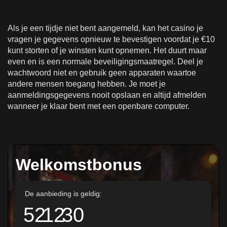
Als je een tijdje niet bent aangemeld, kan het casino je
vragen je gegevens opnieuw te bevestigen voordat je €10
kunt storten of je winsten kunt opnemen. Het duurt maar
even en is een normale beveiligingsmaatregel. Deel je
wachtwoord niet en gebruik geen apparaten waartoe
andere mensen toegang hebben. Je moet je
aanmeldingsgegevens nooit opslaan en altijd afmelden
wanneer je klaar bent met een openbare computer.
Welkomstbonus
De aanbieding is geldig:
52
12
29