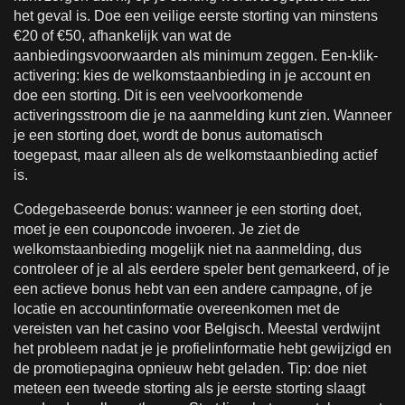
het geval is. Doe een veilige eerste storting van minstens
€20 of €50, afhankelijk van wat de
aanbiedingsvoorwaarden als minimum zeggen. Een-klik-
activering: kies de welkomstaanbieding in je account en
doe een storting. Dit is een veelvoorkomende
activeringsstroom die je na aanmelding kunt zien. Wanneer
je een storting doet, wordt de bonus automatisch
toegepast, maar alleen als de welkomstaanbieding actief
is.
Codegebaseerde bonus: wanneer je een storting doet,
moet je een couponcode invoeren. Je ziet de
welkomstaanbieding mogelijk niet na aanmelding, dus
controleer of je al als eerdere speler bent gemarkeerd, of je
een actieve bonus hebt van een andere campagne, of je
locatie en accountinformatie overeenkomen met de
vereisten van het casino voor Belgisch. Meestal verdwijnt
het probleem nadat je je profielinformatie hebt gewijzigd en
de promotiepagina opnieuw hebt geladen. Tip: doe niet
meteen een tweede storting als je eerste storting slaagt