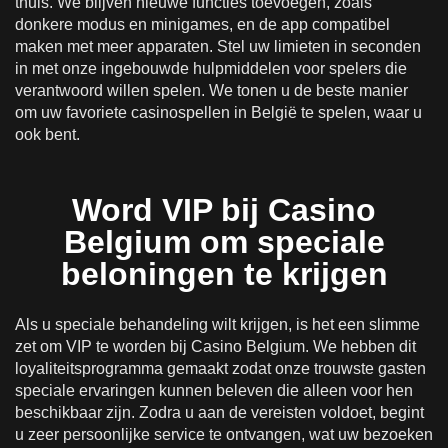
thuis. We blijven nieuwe functies toevoegen, zoals
donkere modus en minigames, en de app compatibel
maken met meer apparaten. Stel uw limieten in seconden
in met onze ingebouwde hulpmiddelen voor spelers die
verantwoord willen spelen. We tonen u de beste manier
om uw favoriete casinospellen in België te spelen, waar u
ook bent.
Word VIP bij Casino
Belgium om speciale
beloningen te krijgen
Als u speciale behandeling wilt krijgen, is het een slimme
zet om VIP te worden bij Casino Belgium. We hebben dit
loyaliteitsprogramma gemaakt zodat onze trouwste gasten
speciale ervaringen kunnen beleven die alleen voor hen
beschikbaar zijn. Zodra u aan de vereisten voldoet, begint
u zeer persoonlijke service te ontvangen, wat uw bezoeken