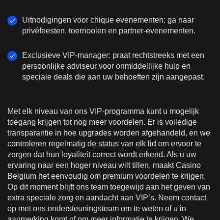
Uitnodigingen voor chique evenementen: ga naar
privéfeesten, toernooien en partner-evenementen.
Exclusieve VIP-manager: praat rechtstreeks met een
persoonlijke adviseur voor onmiddellijke hulp en
speciale deals die aan uw behoeften zijn aangepast.
Met elk niveau van ons VIP-programma kunt u mogelijk
toegang krijgen tot nog meer voordelen. Er is volledige
transparantie in hoe upgrades worden afgehandeld, en we
controleren regelmatig de status van elk lid om ervoor te
zorgen dat hun loyaliteit correct wordt erkend. Als u uw
ervaring naar een hoger niveau wilt tillen, maakt Casino
Belgium het eenvoudig om premium voordelen te krijgen.
Op dit moment blijft ons team toegewijd aan het geven van
extra speciale zorg en aandacht aan VIP’s. Neem contact
op met ons ondersteuningsteam om te weten of u in
aanmerking komt of om meer informatie te krijgen. We