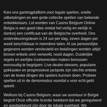
Belgium?
Mobiele app voor Casino Belgium: speel op
Kies ons gamingplatform voor legale spellen, snelle
Android, iOS en andere apparaten
uitbetalingen en een grote collectie spellen van bekende
ontwikkelaars. Lid worden van Casino Belgium Online
Android-app
Belgia is een goed idee omdat het veilig en eerlijk is
iOS-app
dankzij een certificaat van de Belgische overheid. Ons
ondersteuningsteam is 24 uur per dag, zeven dagen per
Web-app
week beschikbaar in meerdere talen. Al uw persoonlijke
Word VIP bij Casino Belgium om speciale
gegevens worden versleuteld en betalingen worden altijd
beloningen te krijgen
binnen enkele uren verwerkt, nooit dagen. Duidelijke
regels en eerlijke inzetvereisten maken bonussen
Speciale VIP-voordelen
eenvoudig te begrijpen. Live dealer-streams, populaire
gokkasten en progressieve jackpots zijn slechts enkele
Spelersbeveiliging en-bescherming bij Casino
van de leuke dingen die spelers kunnen doen. Probeer
Belgium
spellen uit in de demomodus voordat u voor echt geld
Maatregelen voor spelersbescherming
speelt.
Ondersteuningskanalen die u kunt vertrouwen
Welkom bij Casino Belgium, waar uw avontuur in België
Belangrijkste functies voor verantwoord spelen
begint! Onze officiële licentie betekent dat we gereguleerd
en goedgekeurd zijn door de lokale overheid. We