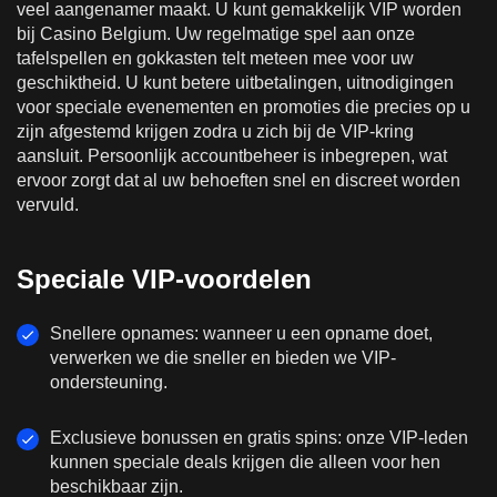
veel aangenamer maakt. U kunt gemakkelijk VIP worden
bij Casino Belgium. Uw regelmatige spel aan onze
tafelspellen en gokkasten telt meteen mee voor uw
geschiktheid. U kunt betere uitbetalingen, uitnodigingen
voor speciale evenementen en promoties die precies op u
zijn afgestemd krijgen zodra u zich bij de VIP-kring
aansluit. Persoonlijk accountbeheer is inbegrepen, wat
ervoor zorgt dat al uw behoeften snel en discreet worden
vervuld.
Speciale VIP-voordelen
Snellere opnames: wanneer u een opname doet,
verwerken we die sneller en bieden we VIP-
ondersteuning.
Exclusieve bonussen en gratis spins: onze VIP-leden
kunnen speciale deals krijgen die alleen voor hen
beschikbaar zijn.