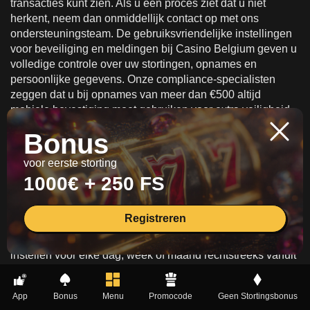
transacties kunt zien. Als u een proces ziet dat u niet
herkent, neem dan onmiddellijk contact op met ons
ondersteuningsteam. De gebruiksvriendelijke instellingen
voor beveiliging en meldingen bij Casino Belgium geven u
volledige controle over uw stortingen, opnames en
persoonlijke gegevens. Onze compliance-specialisten
zeggen dat u bij opnames van meer dan €500 altijd
mobiele bevestiging moet gebruiken voor extra veiligheid.
Bonus
Maatregelen voor
voor eerste storting
spelersbescherming
1000€ + 250 FS
Onze Responsible Gambling-tools houden de gezondheid
Registreren
en veiligheid van onze spelers nauwlettend in de gaten.
Mensen die Casino Belgium gebruiken, kunnen limieten
instellen voor elke dag, week of maand rechtstreeks vanuit
hun accounts. Time-outs en zelfuitsluiting kunnen
onmiddellijk worden ingesteld en treden meteen in
App
Bonus
Menu
Promocode
Geen Stortingsbonus
werking. Als u te veel stortingen doet, stopt het systeem