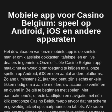
Mobiele app voor Casino
Belgium: speel op
Android, iOS en andere
apparaten
Het downloaden van onze mobiele app is de snelste
manier om klassieke gokkasten, tafelspellen en live
dealers te genieten. Onze officiële Casino Belgium-app
maakt het eenvoudig om toegang te krijgen tot al onze
spellen op Android, iOS en een aantal andere platforms.
Zolang u minstens 21 jaar oud bent, zijn slechts enkele
tikken nodig om u aan te melden, uw account te verifiëren
en overal in België te beginnen met spelen. Met
aanraakmenu’s, directe laadtijden en navigatie met één
klik zorgt onze Casino Belgium-app ervoor dat het scherm
er geweldig uitziet op smartphones en tablets. We raden