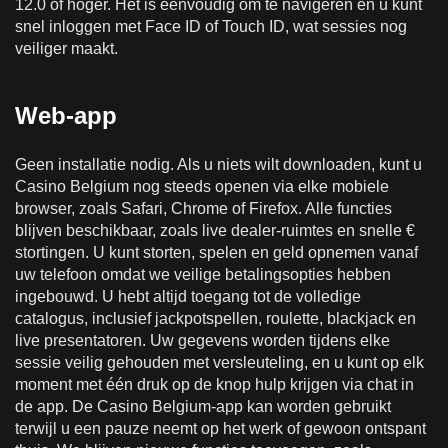
12.0 of hoger. Het is eenvoudig om te navigeren en u kunt
snel inloggen met Face ID of Touch ID, wat sessies nog
veiliger maakt.
Web-app
Geen installatie nodig. Als u niets wilt downloaden, kunt u
Casino Belgium nog steeds openen via elke mobiele
browser, zoals Safari, Chrome of Firefox. Alle functies
blijven beschikbaar, zoals live dealer-ruimtes en snelle €
stortingen. U kunt storten, spelen en geld opnemen vanaf
uw telefoon omdat we veilige betalingsopties hebben
ingebouwd. U hebt altijd toegang tot de volledige
catalogus, inclusief jackpotspellen, roulette, blackjack en
live presentatoren. Uw gegevens worden tijdens elke
sessie veilig gehouden met versleuteling, en u kunt op elk
moment met één druk op de knop hulp krijgen via chat in
de app. De Casino Belgium-app kan worden gebruikt
terwijl u een pauze neemt op het werk of gewoon ontspant