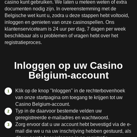
casino kunt gebruiken. We laten u meteen weten of extra
documenten nodig zijn. In overeenstemming met de
Belgische wet kunt u, zodra u deze stappen hebt voltooid,
inloggen en genieten van onze casinospellen. Ons
klantenserviceteam is 24 uur per dag, 7 dagen per week
beschikbaar als u problemen of vragen hebt over het
registratieproces.
Inloggen op uw Casino
Belgium-account
Klik op de knop "Inloggen" in de rechterbovenhoek
van onze startpagina om toegang te krijgen tot uw
Casino Belgium-account.
Typ in de daarvoor bestemde velden uw
geregistreerde e-mailadres en wachtwoord.
Zorg ervoor dat u uw account hebt bevestigd via de e-
mail die we u na uw inschrijving hebben gestuurd, als