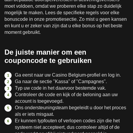
moet voldoen, omdat we proberen elke stap zo duidelijk
mogelijk te maken. Lees de specifieke regels voor elke
bonuscode in onze promotiesectie. Zo mist u geen kansen
en kunt u er zeker van zijn dat u elke bonus op het beste
moment gebruikt.
De juiste manier om een
couponcode te gebruiken
Ga eerst naar uw Casino Belgium-profiel en log in.
Ga naar de sectie "Kassa" of "Campagnes".
Typ uw code in het daarvoor bestemde vak.
Controleer de code en kijk of de beloning aan uw
account is toegevoegd.
Ons ondersteuningsteam begeleidt u door het proces
als er iets misgaat.
Er kunnen typfouten of verlopen codes zijn die het
systeem niet accepteert, dus controleer altijd of de