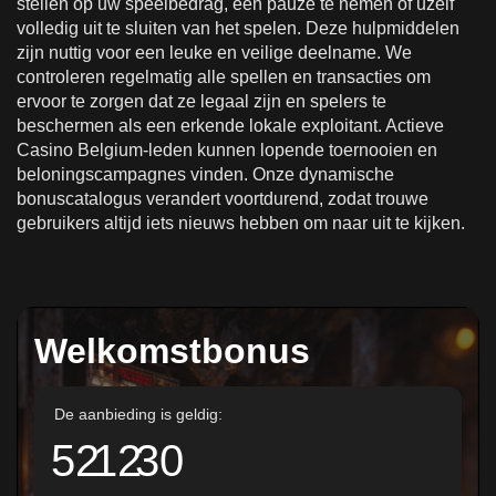
stellen op uw speelbedrag, een pauze te nemen of uzelf
volledig uit te sluiten van het spelen. Deze hulpmiddelen
zijn nuttig voor een leuke en veilige deelname. We
controleren regelmatig alle spellen en transacties om
ervoor te zorgen dat ze legaal zijn en spelers te
beschermen als een erkende lokale exploitant. Actieve
Casino Belgium-leden kunnen lopende toernooien en
beloningscampagnes vinden. Onze dynamische
bonuscatalogus verandert voortdurend, zodat trouwe
gebruikers altijd iets nieuws hebben om naar uit te kijken.
Welkomstbonus
De aanbieding is geldig:
52
12
29